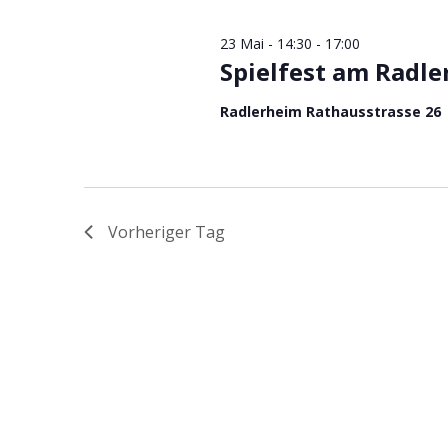
s
n
t
23 Mai - 14:30
-
17:00
Spielfest am Radl
s
a
Radlerheim Rathausstrasse 26
l
t
t
a
u
l
n
Vorheriger Tag
g
t
e
u
n
S
n
u