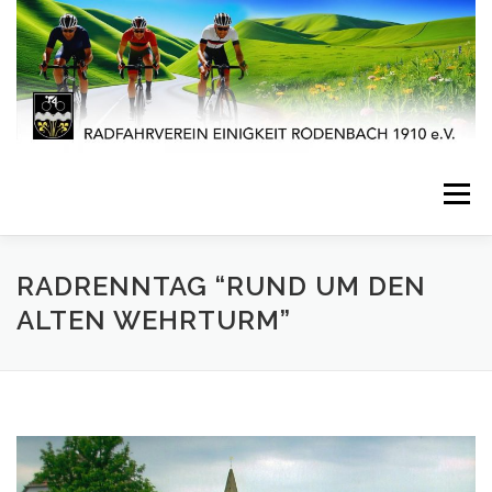
Zum
Inhalt
springen
Menü
STARTSEITE
AKTUELLES
VERANSTALTUNGEN
RADRENNTAG “RUND UM DEN
ALTEN WEHRTURM”
SPORT
VEREINSLEBEN
JUGENDARBEIT
IMPRESSUM
KONTAKT