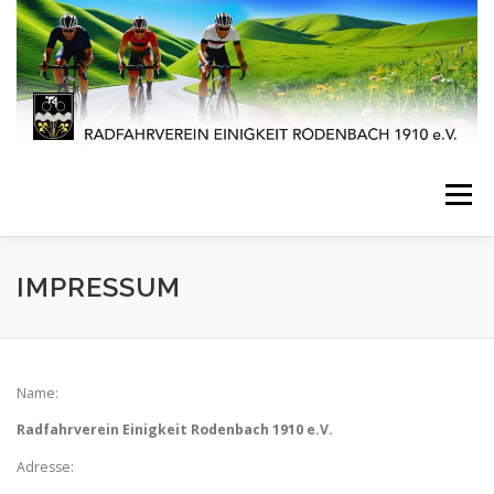
Zum
Inhalt
springen
Menü
STARTSEITE
AKTUELLES
VERANSTALTUNGEN
IMPRESSUM
SPORT
VEREINSLEBEN
JUGENDARBEIT
Name:
Radfahrverein Einigkeit Rodenbach 1910 e.V.
IMPRESSUM
KONTAKT
Adresse: