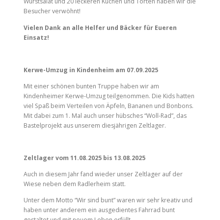
Wurstsalat und 20 leckeren Kuchen und Torten haben wir die
Besucher verwöhnt!
Vielen Dank an alle Helfer und Bäcker für Eueren
Einsatz!
Kerwe-Umzug in Kindenheim am 07.09.2025
Mit einer schönen bunten Truppe haben wir am
Kindenheimer Kerwe-Umzug teilgenommen. Die Kids hatten
viel Spaß beim Verteilen von Äpfeln, Bananen und Bonbons.
Mit dabei zum 1. Mal auch unser hübsches “Woll-Rad”, das
Bastelprojekt aus unserem diesjährigen Zeltlager.
Zeltlager vom 11.08.2025 bis 13.08.2025
Auch in diesem Jahr fand wieder unser Zeltlager auf der
Wiese neben dem Radlerheim statt.
Unter dem Motto “Wir sind bunt” waren wir sehr kreativ und
haben unter anderem ein ausgedientes Fahrrad bunt
gestaltet und mit neuem Leben erfüllt.