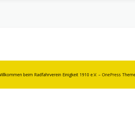
illkommen beim Radfahrverein Einigkeit 1910 e.V.
–
OnePress
Theme