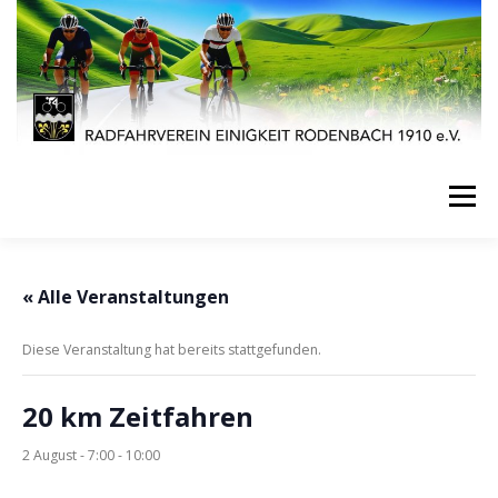
Zum
Inhalt
springen
Menü
STARTSEITE
AKTUELLES
VERANSTALTUNGEN
« Alle Veranstaltungen
Diese Veranstaltung hat bereits stattgefunden.
SPORT
VEREINSLEBEN
JUGENDARBEIT
20 km Zeitfahren
IMPRESSUM
KONTAKT
2 August - 7:00
-
10:00