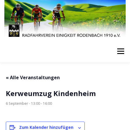
Zum
Inhalt
springen
Menü
STARTSEITE
AKTUELLES
VERANSTALTUNGEN
« Alle Veranstaltungen
Kerweumzug Kindenheim
SPORT
VEREINSLEBEN
JUGENDARBEIT
6 September - 13:00
-
16:00
IMPRESSUM
KONTAKT
Zum Kalender hinzufügen