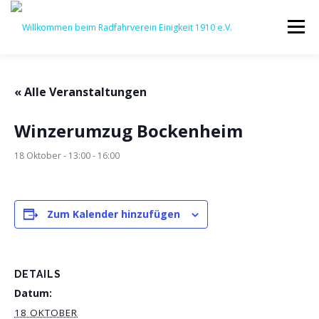
Zum
Inhalt
Menü
springen
STARTSEITE
AKTUELLES
VERANSTALTUNGEN
« Alle Veranstaltungen
Winzerumzug Bockenheim
SPORT
VEREINSLEBEN
JUGENDARBEIT
18 Oktober - 13:00
-
16:00
IMPRESSUM
KONTAKT
Zum Kalender hinzufügen
DETAILS
Datum:
18 OKTOBER